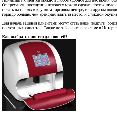
Принимать клиентов можно в любое удобное для вас время, одна
От трех-пяти посещений человеку можно сделать постоянную ск
печать на ногтях в крупном торговом центре, или другом людном
гораздо больше, чем арендная плата за место, и с лихвой окупи
Для начала вашими клиентами могут стать ваши подруги, родст
постоянных клиентов. Также не забывайте о рекламе в Интерне
Как выбрать принтер для ногтей?