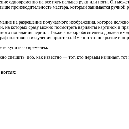
ние одновременно на все пять пальцев руки или ноги. Он може
выше производительность мастера, который занимается ручной ро
мание на разрешение получаемого изображения, которое должно б
, на которых сразу можно посмотреть варианты картинок и пра
ного попадания чернил. Также в набор обязательно должен вход
трафиолетового излучения принтера. Именно это покрытие и опре
те купить со временем.
ужно спешить, ибо, как известно — тот, кто первым начинает, т
 ногтях: