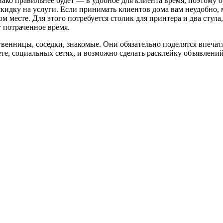
ко правильнее будет — в удобное для клиента время, поэтому ор
идку на услуги. Если принимать клиентов дома вам неудобно, м
 месте. Для этого потребуется столик для принтера и два стула,
т потраченное время.
венницы, соседки, знакомые. Они обязательно поделятся впечат
те, социальных сетях, и возможно сделать расклейку объявлени