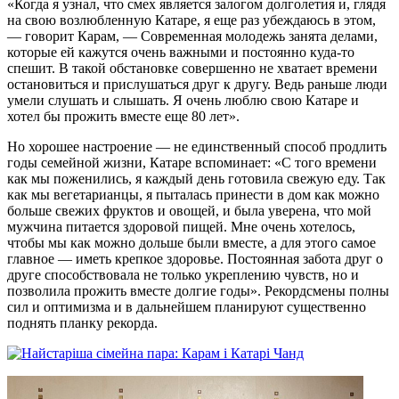
«Когда я узнал, что смех является залогом долголетия и, глядя
на свою возлюбленную Катаре, я еще раз убеждаюсь в этом,
— говорит Карам, — Современная молодежь занята делами,
которые ей кажутся очень важными и постоянно куда-то
спешит. В такой обстановке совершенно не хватает времени
остановиться и прислушаться друг к другу. Ведь раньше люди
умели слушать и слышать. Я очень люблю свою Катаре и
хотел бы прожить вместе еще 80 лет».
Но хорошее настроение — не единственный способ продлить
годы семейной жизни, Катаре вспоминает: «С того времени
как мы поженились, я каждый день готовила свежую еду. Так
как мы вегетарианцы, я пыталась принести в дом как можно
больше свежих фруктов и овощей, и была уверена, что мой
мужчина питается здоровой пищей. Мне очень хотелось,
чтобы мы как можно дольше были вместе, а для этого самое
главное — иметь крепкое здоровье. Постоянная забота друг о
друге способствовала не только укреплению чувств, но и
позволила прожить вместе долгие годы». Рекордсмены полны
сил и оптимизма и в дальнейшем планируют существенно
поднять планку рекорда.