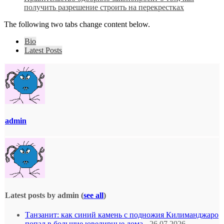
получить разрешение строить на перекрестках
The following two tabs change content below.
Bio
Latest Posts
admin
Latest posts by admin
(
see all
)
Танзанит: как синий камень с подножия Килиманджаро
попал в большие ювелирные дома
- 26.07.2026