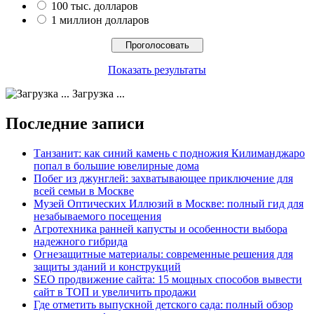
100 тыс. долларов
1 миллион долларов
Показать результаты
Загрузка ...
Последние записи
Танзанит: как синий камень с подножия Килиманджаро
попал в большие ювелирные дома
Побег из джунглей: захватывающее приключение для
всей семьи в Москве
Музей Оптических Иллюзий в Москве: полный гид для
незабываемого посещения
Агротехника ранней капусты и особенности выбора
надежного гибрида
Огнезащитные материалы: современные решения для
защиты зданий и конструкций
SEO продвижение сайта: 15 мощных способов вывести
сайт в ТОП и увеличить продажи
Где отметить выпускной детского сада: полный обзор