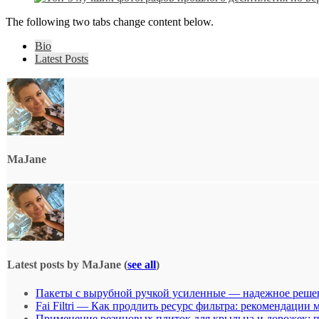
The following two tabs change content below.
Bio
Latest Posts
MaJane
Latest posts by MaJane
(
see all
)
Пакеты с вырубной ручкой усиленные — надежное решен
Fai Filtri — Как продлить ресурс фильтра: рекомендации 
Применение резиновых плиток для крыльца и дорожек: п