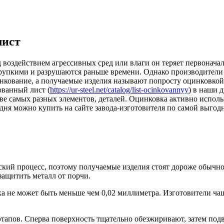
лист
 воздействием агрессивных сред или влаги он теряет первоначал
 хрупкими и разрушаются раньше времени. Однако производител
инкование, а получаемые изделия называют попросту оцинковко
ованный лист (
https://ur-steel.net/catalog/list-ocinkovannyy
) в наши 
ве самых разных элементов, деталей. Оцинковка активно исполь
ня можно купить на сайте завода-изготовителя по самой выгод
кий процесс, поэтому получаемые изделия стоят дороже обычного
защитить металл от порчи.
а не может быть меньше чем 0,02 миллиметра. Изготовители ча
этапов. Сперва поверхность тщательно обезжиривают, затем по