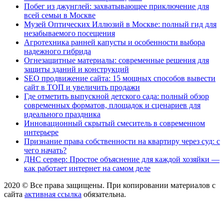
Побег из джунглей: захватывающее приключение для
всей семьи в Москве
Музей Оптических Иллюзий в Москве: полный гид для
незабываемого посещения
Агротехника ранней капусты и особенности выбора
надежного гибрида
Огнезащитные материалы: современные решения для
защиты зданий и конструкций
SEO продвижение сайта: 15 мощных способов вывести
сайт в ТОП и увеличить продажи
Где отметить выпускной детского сада: полный обзор
современных форматов, площадок и сценариев для
идеального праздника
Инновационный скрытый смеситель в современном
интерьере
Признание права собственности на квартиру через суд: с
чего начать?
ДНС сервер: Простое объяснение для каждой хозяйки —
как работает интернет на самом деле
2020 © Все права защищены. При копировании материалов с
сайта
активная ссылка
обязательна.