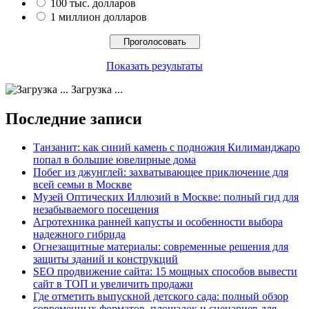
100 тыс. долларов
1 миллион долларов
Показать результаты
Загрузка ...
Последние записи
Танзанит: как синий камень с подножия Килиманджаро
попал в большие ювелирные дома
Побег из джунглей: захватывающее приключение для
всей семьи в Москве
Музей Оптических Иллюзий в Москве: полный гид для
незабываемого посещения
Агротехника ранней капусты и особенности выбора
надежного гибрида
Огнезащитные материалы: современные решения для
защиты зданий и конструкций
SEO продвижение сайта: 15 мощных способов вывести
сайт в ТОП и увеличить продажи
Где отметить выпускной детского сада: полный обзор
современных форматов, площадок и сценариев для