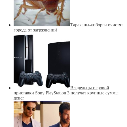
Тараканы-киборги очистят
города от загрязнений
Владельцы игровой
приставки Sony PlayStation 3 получат крупные суммы
денег