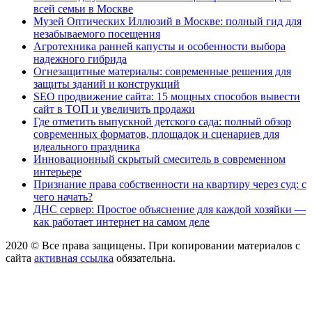
всей семьи в Москве
Музей Оптических Иллюзий в Москве: полный гид для
незабываемого посещения
Агротехника ранней капусты и особенности выбора
надежного гибрида
Огнезащитные материалы: современные решения для
защиты зданий и конструкций
SEO продвижение сайта: 15 мощных способов вывести
сайт в ТОП и увеличить продажи
Где отметить выпускной детского сада: полный обзор
современных форматов, площадок и сценариев для
идеального праздника
Инновационный скрытый смеситель в современном
интерьере
Признание права собственности на квартиру через суд: с
чего начать?
ДНС сервер: Простое объяснение для каждой хозяйки —
как работает интернет на самом деле
2020 © Все права защищены. При копировании материалов с
сайта
активная ссылка
обязательна.