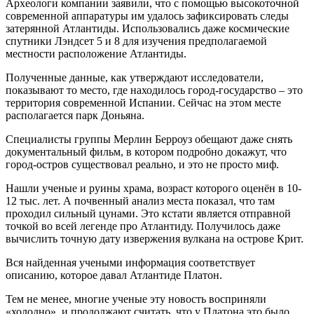
Археологи компании заявили, что с помощью высокоточной
современной аппаратуры им удалось зафиксировать следы
затерянной Атлантиды. Использовались даже космические
спутники Лэндсет 5 и 8 для изучения предполагаемой
местности расположение Атлантиды.
Полученные данные, как утверждают исследователи,
показывают то место, где находилось город-государство – это
территория современной Испании. Сейчас на этом месте
располагается парк Доньяна.
Специалисты группы Мерлин Берроуз обещают даже снять
документальный фильм, в котором подробно докажут, что
город-остров существовал реально, и это не просто миф.
Нашли ученые и руины храма, возраст которого оценён в 10-
12 тыс. лет. А почвенный анализ места показал, что там
проходил сильный цунами. Это кстати является отправной
точкой во всей легенде про Атлантиду. Получилось даже
вычислить точную дату извержения вулкана на острове Крит.
Вся найденная учеными информация соответствует
описанию, которое давал Атлантиде Платон.
Тем не менее, многие ученые эту новость восприняли
«холодно», и продолжают считать, что у Платона это было