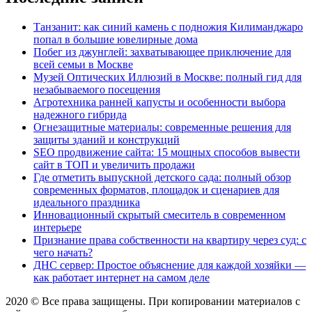
Танзанит: как синий камень с подножия Килиманджаро
попал в большие ювелирные дома
Побег из джунглей: захватывающее приключение для
всей семьи в Москве
Музей Оптических Иллюзий в Москве: полный гид для
незабываемого посещения
Агротехника ранней капусты и особенности выбора
надежного гибрида
Огнезащитные материалы: современные решения для
защиты зданий и конструкций
SEO продвижение сайта: 15 мощных способов вывести
сайт в ТОП и увеличить продажи
Где отметить выпускной детского сада: полный обзор
современных форматов, площадок и сценариев для
идеального праздника
Инновационный скрытый смеситель в современном
интерьере
Признание права собственности на квартиру через суд: с
чего начать?
ДНС сервер: Простое объяснение для каждой хозяйки —
как работает интернет на самом деле
2020 © Все права защищены. При копировании материалов с