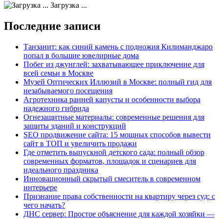
Загрузка ...
Последние записи
Танзанит: как синий камень с подножия Килиманджаро
попал в большие ювелирные дома
Побег из джунглей: захватывающее приключение для
всей семьи в Москве
Музей Оптических Иллюзий в Москве: полный гид для
незабываемого посещения
Агротехника ранней капусты и особенности выбора
надежного гибрида
Огнезащитные материалы: современные решения для
защиты зданий и конструкций
SEO продвижение сайта: 15 мощных способов вывести
сайт в ТОП и увеличить продажи
Где отметить выпускной детского сада: полный обзор
современных форматов, площадок и сценариев для
идеального праздника
Инновационный скрытый смеситель в современном
интерьере
Признание права собственности на квартиру через суд: с
чего начать?
ДНС сервер: Простое объяснение для каждой хозяйки —