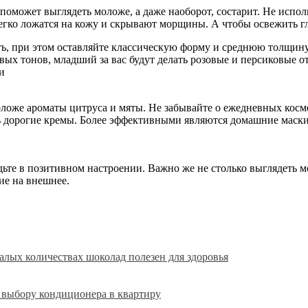
е поможет выглядеть моложе, а даже наоборот, состарит. Не исп
егко ложатся на кожу и скрывают морщины. А чтобы освежить гл
ь, при этом оставляйте классическую форму и среднюю толщину
ых тонов, младший за вас будут делать розовые и персиковые от
и
ложе ароматы цитруса и мяты. Не забывайте о ежедневных косм
ь дорогие кремы. Более эффективными являются домашние маски
ьте в позитивном настроении. Важно же не столько выглядеть мо
ие на внешнее.
алых количествах шоколад полезен для здоровья
 выбору кондиционера в квартиру