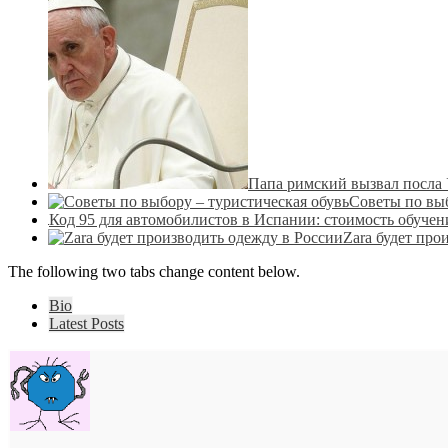
Папа римский вызвал посла 
Советы по выб
Код 95 для автомобилистов в Испании: стоимость обучен
Zara будет про
The following two tabs change content below.
Bio
Latest Posts