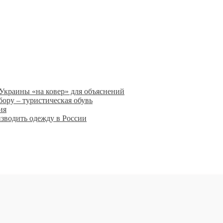
Украины «на ковер» для объяснений
ору – туристическая обувь
ия
изводить одежду в России