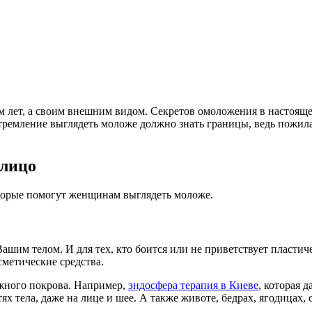
 лет, а своим внешним видом. Секретов омоложения в настояще
мление выглядеть моложе должно знать границы, ведь пожилая д
 лицо
оторые помогут женщинам выглядеть моложе.
Вашим телом. И для тех, кто боится или не приветствует пласт
метические средства.
жного покрова. Например,
эндосфера терапия в Киеве
, которая 
тела, даже на лице и шее. А также животе, бедрах, ягодицах, с