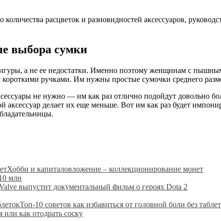
о количества расцветок и разновидностей аксессуаров, руководс
пе выбора сумки
 фигуры, а не ее недостатки. Именно поэтому женщинам с пышн
 короткими ручками. Им нужны простые сумочки среднего разме
сессуары не нужно — им как раз отлично подойдут довольно бо
й аксессуар делает их еще меньше. Вот им как раз будет импонир
обладательницы.
Хобби и капиталовложение – коллекционирование монет
10 млн
Valve выпустит документальный фильм о героях Dota 2
Топ-10 советов как избавиться от головной боли без табле
я или как отодрать соску