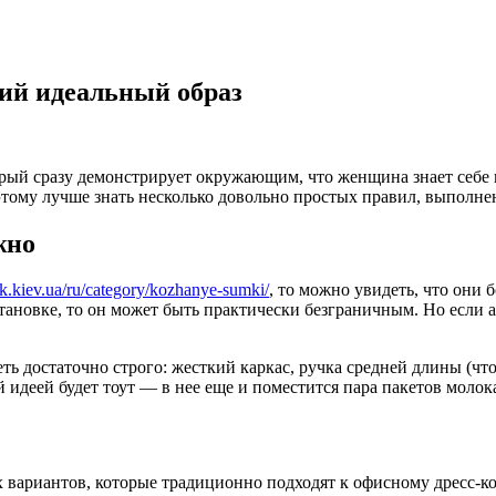
ий идеальный образ
рый сразу демонстрирует окружающим, что женщина знает себе ц
тому лучше знать несколько довольно простых правил, выполнен
жно
ok.kiev.ua/ru/category/kozhanye-sumki/
, то можно увидеть, что они б
тановке, то он может быть практически безграничным. Но если ак
еть достаточно строго: жесткий каркас, ручка средней длины (ч
деей будет тоут — в нее еще и поместится пара пакетов молока
ых вариантов, которые традиционно подходят к офисному дресс-