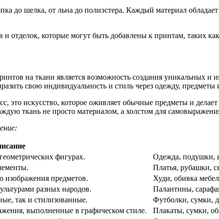
опка до шелка, от льна до полиэстера. Каждый материал обладае
 и отделок, которые могут быть добавлены к принтам, таких ка
интов на ткани является возможность создания уникальных и и
азить свою индивидуальность и стиль через одежду, предметы и
сс, это искусство, которое оживляет обычные предметы и дела
каждую ткань не просто материалом, а холстом для самовыражения
ение:
исание
геометрических фигурах.
Одежда, подушки, ш
лементы.
Платья, рубашки, с
о изображения предметов.
Худи, обивка мебел
ультурами разных народов.
Палантины, сарафан
ые, так и стилизованные.
Футболки, сумки, д
ажения, выполненные в графическом стиле.
Плакаты, сумки, об