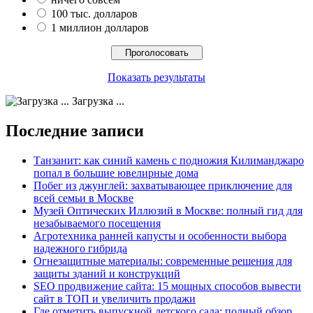
100 тыс. долларов
1 миллион долларов
Показать результаты
Загрузка ...
Последние записи
Танзанит: как синий камень с подножия Килиманджаро
попал в большие ювелирные дома
Побег из джунглей: захватывающее приключение для
всей семьи в Москве
Музей Оптических Иллюзий в Москве: полный гид для
незабываемого посещения
Агротехника ранней капусты и особенности выбора
надежного гибрида
Огнезащитные материалы: современные решения для
защиты зданий и конструкций
SEO продвижение сайта: 15 мощных способов вывести
сайт в ТОП и увеличить продажи
Где отметить выпускной детского сада: полный обзор