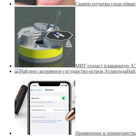
Сканер сетчатки глаза обма
MИT создаст плавающую АЭС
Найд
Применение и преимуществ