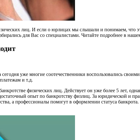
ических лиц. И если о юрлицах мы слышали и понимаем, что это
разбирались для Вас со специалистами. Читайте подробнее в наше
ходит
 а сегодня уже многие соотечественники воспользовались своим
платежам и т.д.
 банкротстве физических лиц. Действует он уже более 5 лет, одн
 достаточный опыт по банкротству физлиц. За юридической и п
тства, а профессионалы помогут в оформлении статуса банкрот