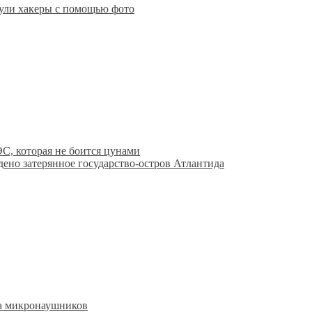
нули хакеры с помощью фото
, которая не боится цунами
ено затерянное государство-остров Атлантида
а микронаушников