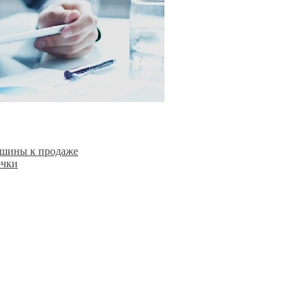
ашины к продаже
очки