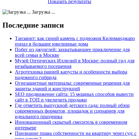
Показать результаты
Загрузка ...
Последние записи
Танзанит: как синий камень с подножия Килиманджаро
попал в большие ювелирные дома
Побег из джунглей: захватывающее приключение для
всей семьи в Москве
Музей Оптических Иллюзий в Москве: полный гид для
незабываемого посещения
Агротехника ранней капусты и особенности выбора
надежного гибрида
Огнезащитные материалы: современные решения для
защиты зданий и конструкций
SEO продвижение сайта: 15 мощных способов вывести
сайт в ТОП и увеличить продажи
Где отметить выпускной детского сада: полный обзор
современных форматов, площадок и сценариев для
идеального праздника
Инновационный скрытый смеситель в современном
интерьере
Признание права собственности на квартиру через суд: с
чего начать?