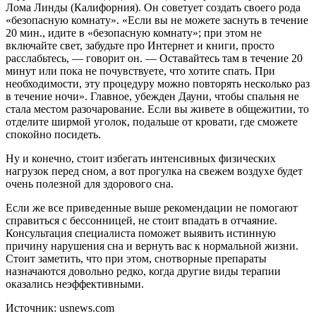
Лома Линды (Калифорния). Он советует создать своего рода
«безопасную комнату». «Если вы не можете заснуть в течение
20 мин., идите в «безопасную комнату»; при этом не
включайте свет, забудьте про Интернет и книги, просто
расслабьтесь, — говорит он. — Оставайтесь там в течение 20
минут или пока не почувствуете, что хотите спать. При
необходимости, эту процедуру можно повторять несколько раз
в течение ночи». Главное, убежден Дауни, чтобы спальня не
стала местом разочарование. Если вы живете в общежитии, то
отделите ширмой уголок, подальше от кровати, где сможете
спокойно посидеть.
Ну и конечно, стоит избегать интенсивных физических
нагрузок перед сном, а вот прогулка на свежем воздухе будет
очень полезной для здорового сна.
Если же все приведенные выше рекомендации не помогают
справиться с бессонницей, не стоит впадать в отчаяние.
Консультация специалиста поможет выявить истинную
причину нарушения сна и вернуть вас к нормальной жизни.
Стоит заметить, что при этом, снотворные препараты
назначаются довольно редко, когда другие виды терапии
оказались неэффективными.
Источник: usnews.com