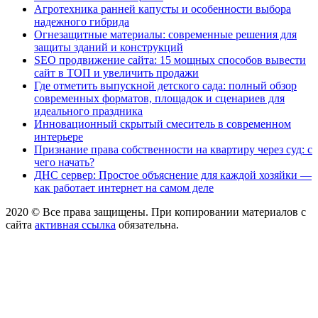
Агротехника ранней капусты и особенности выбора
надежного гибрида
Огнезащитные материалы: современные решения для
защиты зданий и конструкций
SEO продвижение сайта: 15 мощных способов вывести
сайт в ТОП и увеличить продажи
Где отметить выпускной детского сада: полный обзор
современных форматов, площадок и сценариев для
идеального праздника
Инновационный скрытый смеситель в современном
интерьере
Признание права собственности на квартиру через суд: с
чего начать?
ДНС сервер: Простое объяснение для каждой хозяйки —
как работает интернет на самом деле
2020 © Все права защищены. При копировании материалов с
сайта
активная ссылка
обязательна.