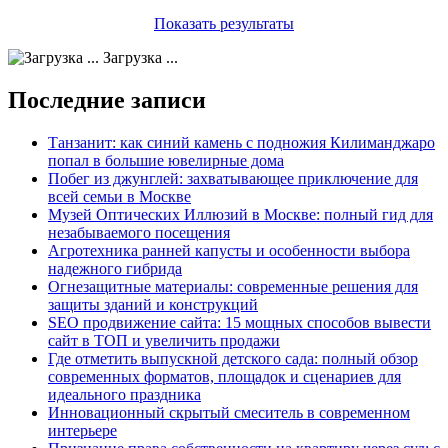
Показать результаты
Загрузка ...
Последние записи
Танзанит: как синий камень с подножия Килиманджаро
попал в большие ювелирные дома
Побег из джунглей: захватывающее приключение для
всей семьи в Москве
Музей Оптических Иллюзий в Москве: полный гид для
незабываемого посещения
Агротехника ранней капусты и особенности выбора
надежного гибрида
Огнезащитные материалы: современные решения для
защиты зданий и конструкций
SEO продвижение сайта: 15 мощных способов вывести
сайт в ТОП и увеличить продажи
Где отметить выпускной детского сада: полный обзор
современных форматов, площадок и сценариев для
идеального праздника
Инновационный скрытый смеситель в современном
интерьере