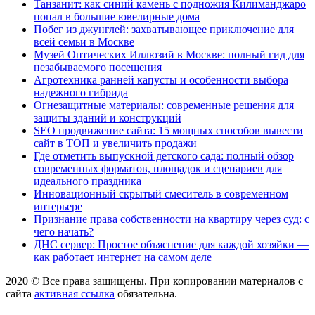
Танзанит: как синий камень с подножия Килиманджаро
попал в большие ювелирные дома
Побег из джунглей: захватывающее приключение для
всей семьи в Москве
Музей Оптических Иллюзий в Москве: полный гид для
незабываемого посещения
Агротехника ранней капусты и особенности выбора
надежного гибрида
Огнезащитные материалы: современные решения для
защиты зданий и конструкций
SEO продвижение сайта: 15 мощных способов вывести
сайт в ТОП и увеличить продажи
Где отметить выпускной детского сада: полный обзор
современных форматов, площадок и сценариев для
идеального праздника
Инновационный скрытый смеситель в современном
интерьере
Признание права собственности на квартиру через суд: с
чего начать?
ДНС сервер: Простое объяснение для каждой хозяйки —
как работает интернет на самом деле
2020 © Все права защищены. При копировании материалов с
сайта
активная ссылка
обязательна.