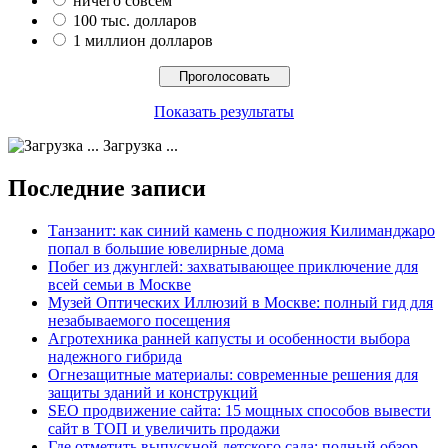
ничего совсем
100 тыс. долларов
1 миллион долларов
Показать результаты
Загрузка ...
Последние записи
Танзанит: как синий камень с подножия Килиманджаро
попал в большие ювелирные дома
Побег из джунглей: захватывающее приключение для
всей семьи в Москве
Музей Оптических Иллюзий в Москве: полный гид для
незабываемого посещения
Агротехника ранней капусты и особенности выбора
надежного гибрида
Огнезащитные материалы: современные решения для
защиты зданий и конструкций
SEO продвижение сайта: 15 мощных способов вывести
сайт в ТОП и увеличить продажи
Где отметить выпускной детского сада: полный обзор