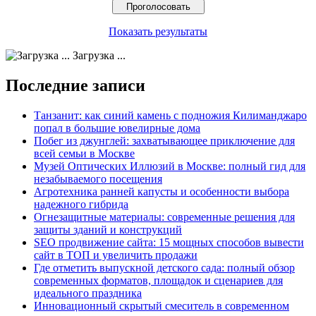
Показать результаты
Загрузка ...
Последние записи
Танзанит: как синий камень с подножия Килиманджаро
попал в большие ювелирные дома
Побег из джунглей: захватывающее приключение для
всей семьи в Москве
Музей Оптических Иллюзий в Москве: полный гид для
незабываемого посещения
Агротехника ранней капусты и особенности выбора
надежного гибрида
Огнезащитные материалы: современные решения для
защиты зданий и конструкций
SEO продвижение сайта: 15 мощных способов вывести
сайт в ТОП и увеличить продажи
Где отметить выпускной детского сада: полный обзор
современных форматов, площадок и сценариев для
идеального праздника
Инновационный скрытый смеситель в современном