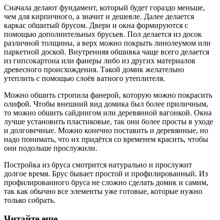
Сначала делают фундамент, который будет гораздо меньше,
чем для кирпичного, а значит и дешевле. Далее делается
каркас обшитый брусом. Двери и окна формируются с
помощью дополнительных брусьев. Пол делается из досок
различной толщины, а верх можно покрыть линолеумом или
паркетной доской. Внутренняя обшивка чаще всего делается
из гипсокартона или фанеры либо из других материалов
древесного происхождения. Такой домик желательно
утеплить с помощью слоёв ватного утеплителя.
Можно обшить стропила фанерой, которую можно покрасить
олифой. Чтобы внешний вид домика был более приличным,
то можно обшить сайдингом или деревянной вагонкой. Окна
лучше установить пластиковые, так они более просты в уходе
и долговечные. Можно конечно поставить и деревянные, но
надо понимать, что их придётся со временем красить, чтобы
они подольше прослужили.
Постройка из бруса смотрится натурально и прослужит
долгое время. Брус бывает простой и профилированный. Из
профилированного бруса не сложно сделать домик и самим,
так как обычно все элементы уже готовые, которые нужно
только собрать.
Читайте еще...