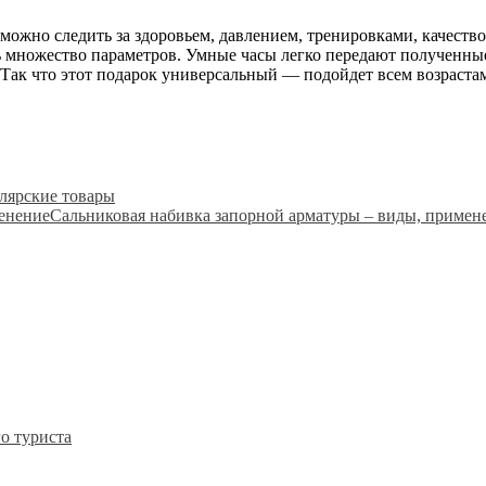
 можно следить за здоровьем, давлением, тренировками, качест
ть множество параметров. Умные часы легко передают полученны
Так что этот подарок универсальный — подойдет всем возрастам
лярские товары
Сальниковая набивка запорной арматуры – виды, примен
о туриста