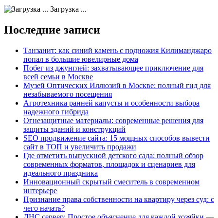
Загрузка ...
Последние записи
Танзанит: как синий камень с подножия Килиманджаро
попал в большие ювелирные дома
Побег из джунглей: захватывающее приключение для
всей семьи в Москве
Музей Оптических Иллюзий в Москве: полный гид для
незабываемого посещения
Агротехника ранней капусты и особенности выбора
надежного гибрида
Огнезащитные материалы: современные решения для
защиты зданий и конструкций
SEO продвижение сайта: 15 мощных способов вывести
сайт в ТОП и увеличить продажи
Где отметить выпускной детского сада: полный обзор
современных форматов, площадок и сценариев для
идеального праздника
Инновационный скрытый смеситель в современном
интерьере
Признание права собственности на квартиру через суд: с
чего начать?
ДНС сервер: Простое объяснение для каждой хозяйки —