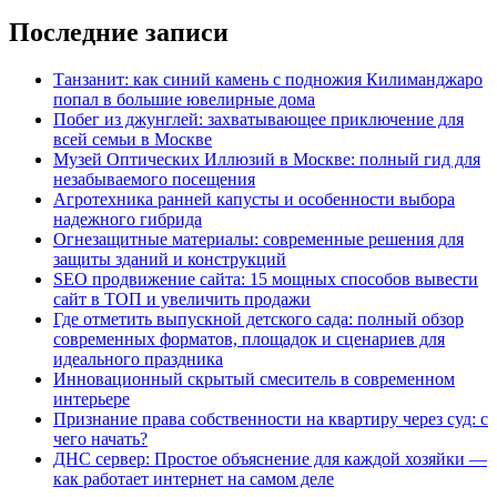
Последние записи
Танзанит: как синий камень с подножия Килиманджаро
попал в большие ювелирные дома
Побег из джунглей: захватывающее приключение для
всей семьи в Москве
Музей Оптических Иллюзий в Москве: полный гид для
незабываемого посещения
Агротехника ранней капусты и особенности выбора
надежного гибрида
Огнезащитные материалы: современные решения для
защиты зданий и конструкций
SEO продвижение сайта: 15 мощных способов вывести
сайт в ТОП и увеличить продажи
Где отметить выпускной детского сада: полный обзор
современных форматов, площадок и сценариев для
идеального праздника
Инновационный скрытый смеситель в современном
интерьере
Признание права собственности на квартиру через суд: с
чего начать?
ДНС сервер: Простое объяснение для каждой хозяйки —
как работает интернет на самом деле