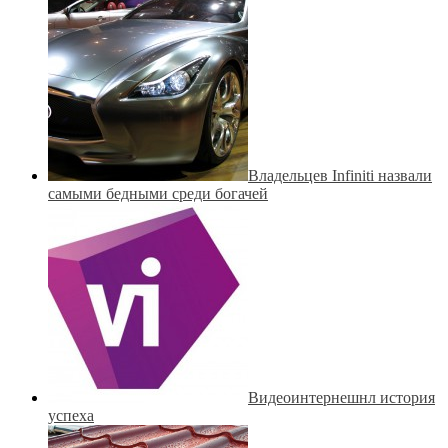
Владельцев Infiniti назвали
самыми бедными среди богачей
Видеоинтернешнл история
успеха