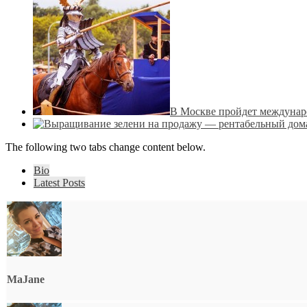
В Москве пройдет междуна
The following two tabs change content below.
Bio
Latest Posts
MaJane