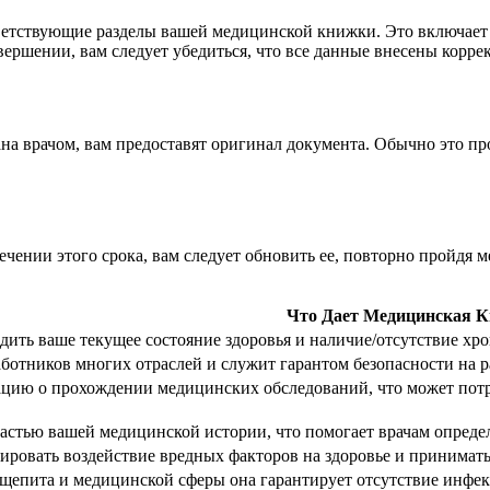
ветствующие разделы вашей медицинской книжки. Это включает 
ршении, вам следует убедиться, что все данные внесены коррек
ана врачом, вам предоставят оригинал документа. Обычно это п
ечении этого срока, вам следует обновить ее, повторно пройдя
Что Дает Медицинская 
дить ваше текущее состояние здоровья и наличие/отсутствие хр
аботников многих отраслей и служит гарантом безопасности на р
цию о прохождении медицинских обследований, что может потре
астью вашей медицинской истории, что помогает врачам опреде
ировать воздействие вредных факторов на здоровье и принимат
щепита и медицинской сферы она гарантирует отсутствие инфек