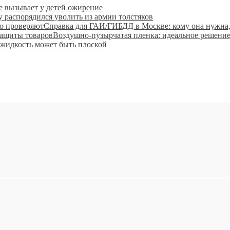
 вызывает у детей ожирение
 распорядился уволить из армии толстяков
Справка для ГАИ/ГИБДД в Москве: кому она нужна,
Воздушно-пузырчатая пленка: идеальное решение
 жидкость может быть плоской