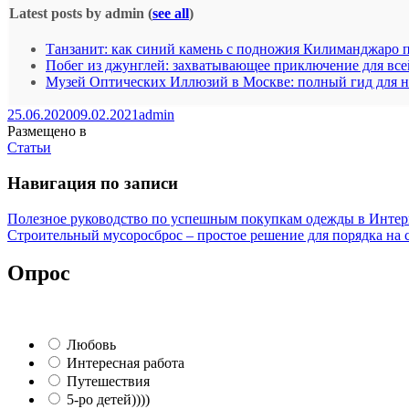
Latest posts by admin
(
see all
)
Танзанит: как синий камень с подножия Килиманджаро 
Побег из джунглей: захватывающее приключение для все
Музей Оптических Иллюзий в Москве: полный гид для 
25.06.2020
09.02.2021
admin
Размещено в
Статьи
Навигация по записи
Полезное руководство по успешным покупкам одежды в Интер
Строительный мусоросброс – простое решение для порядка на
Опрос
Любовь
Интересная работа
Путешествия
5-ро детей))))