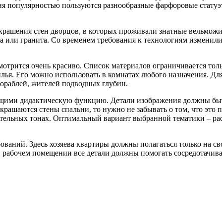
одня популярностью пользуются разнообразные фарфоровые стату
рашения стен дворцов, в которых проживали знатные вельможи.
а или гранита. Со временем требования к технологиям изменили
мотрится очень красиво. Список материалов ограничивается тол
ья. Его можно использовать в комнатах любого назначения. Дл
кораблей, жителей подводных глубин.
ющими дидактическую функцию. Детали изображения должны бы
крашаются стены спальни, то нужно не забывать о том, что это
тельных тонах. Оптимальный вариант выбранной тематики – рас
бований. Здесь хозяева квартиры должны полагаться только на 
В рабочем помещении все детали должны помогать сосредотачива