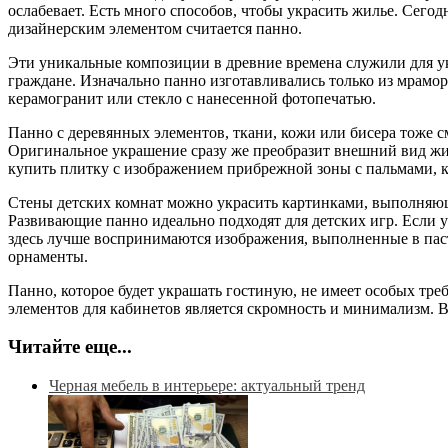
ослабевает. Есть много способов, чтобы украсить жилье. Сег
дизайнерским элементом считается панно.
Эти уникальные композиции в древние времена служили для ук
граждане. Изначально панно изготавливались только из мрамор
керамогранит или стекло с нанесенной фотопечатью.
Панно с деревянных элементов, ткани, кожи или бисера тоже с
Оригинальное украшение сразу же преобразит внешний вид жил
купить плитку с изображением прибрежной зоны с пальмами, 
Стены детских комнат можно украсить картинками, выполня
Развивающие панно идеально подходят для детских игр. Если у
здесь лучше воспринимаются изображения, выполненные в пас
орнаменты.
Панно, которое будет украшать гостиную, не имеет особых тре
элементов для кабинетов является скромность и минимализм. 
Читайте еще...
Черная мебель в интерьере: актуальный тренд