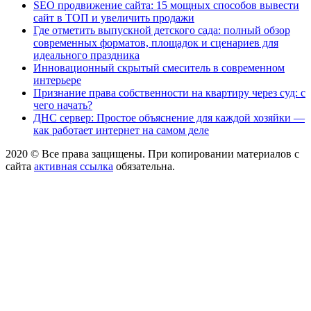
SEO продвижение сайта: 15 мощных способов вывести
сайт в ТОП и увеличить продажи
Где отметить выпускной детского сада: полный обзор
современных форматов, площадок и сценариев для
идеального праздника
Инновационный скрытый смеситель в современном
интерьере
Признание права собственности на квартиру через суд: с
чего начать?
ДНС сервер: Простое объяснение для каждой хозяйки —
как работает интернет на самом деле
2020 © Все права защищены. При копировании материалов с
сайта
активная ссылка
обязательна.