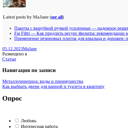
Latest posts by MaJane
(
see all
)
Пакеты с вырубной ручкой усиленные — надежное решен
Fai Filtri — Как продлить ресурс фильтра: рекомендации 
Применение резиновых плиток для крыльца и дорожек: п
05.12.2023
MaJane
Размещено в
Статьи
Навигация по записи
Металлочерепица: виды и преимущества
Как выбрать двери для ванной и туалета в квартиру
Опрос
Любовь
Интересная работа