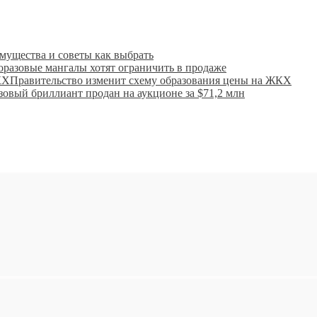
мущества и советы как выбрать
разовые мангалы хотят ограничить в продаже
Правительство изменит схему образования цены на ЖКХ
зовый бриллиант продан на аукционе за $71,2 млн