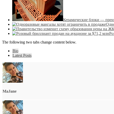
Керамические блоки — преи
Одно
Ро
The following two tabs change content below.
Bio
Latest Posts
MaJane