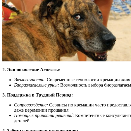
2. Экологические Аспекты:
Экологичность:
Современные технологии кремации живот
Биоразлагаемые урны:
Возможность выбора биоразлагаемы
3. Поддержка в Трудный Период:
Сопровождение:
Сервисы по кремации часто предоставля
даже церемонии прощания.
Помощь в принятии решений:
Компетентные консультанты
деталей.
4. Забота о последнем путешествии: