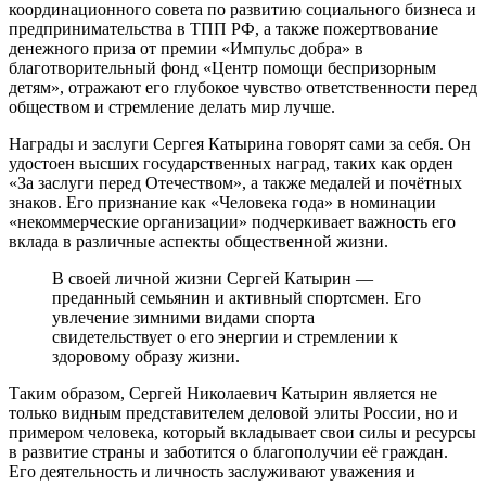
координационного совета по развитию социального бизнеса и
предпринимательства в ТПП РФ, а также пожертвование
денежного приза от премии «Импульс добра» в
благотворительный фонд «Центр помощи беспризорным
детям», отражают его глубокое чувство ответственности перед
обществом и стремление делать мир лучше.
Награды и заслуги Сергея Катырина говорят сами за себя. Он
удостоен высших государственных наград, таких как орден
«За заслуги перед Отечеством», а также медалей и почётных
знаков. Его признание как «Человека года» в номинации
«некоммерческие организации» подчеркивает важность его
вклада в различные аспекты общественной жизни.
В своей личной жизни Сергей Катырин —
преданный семьянин и активный спортсмен. Его
увлечение зимними видами спорта
свидетельствует о его энергии и стремлении к
здоровому образу жизни.
Таким образом, Сергей Николаевич Катырин является не
только видным представителем деловой элиты России, но и
примером человека, который вкладывает свои силы и ресурсы
в развитие страны и заботится о благополучии её граждан.
Его деятельность и личность заслуживают уважения и