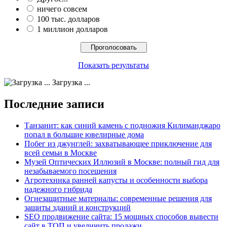
ничего совсем
100 тыс. долларов
1 миллион долларов
Показать результаты
Загрузка ...
Последние записи
Танзанит: как синий камень с подножия Килиманджаро
попал в большие ювелирные дома
Побег из джунглей: захватывающее приключение для
всей семьи в Москве
Музей Оптических Иллюзий в Москве: полный гид для
незабываемого посещения
Агротехника ранней капусты и особенности выбора
надежного гибрида
Огнезащитные материалы: современные решения для
защиты зданий и конструкций
SEO продвижение сайта: 15 мощных способов вывести
сайт в ТОП и увеличить продажи