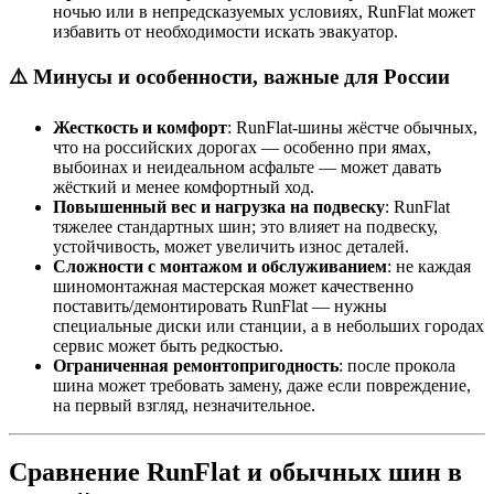
ночью или в непредсказуемых условиях, RunFlat может
избавить от необходимости искать эвакуатор.
⚠️ Минусы и особенности, важные для России
Жесткость и комфорт
: RunFlat‑шины жёстче обычных,
что на российских дорогах — особенно при ямах,
выбоинах и неидеальном асфальте — может давать
жёсткий и менее комфортный ход.
Повышенный вес и нагрузка на подвеску
: RunFlat
тяжелее стандартных шин; это влияет на подвеску,
устойчивость, может увеличить износ деталей.
Сложности с монтажом и обслуживанием
: не каждая
шиномонтажная мастерская может качественно
поставить/демонтировать RunFlat — нужны
специальные диски или станции, а в небольших городах
сервис может быть редкостью.
Ограниченная ремонтопригодность
: после прокола
шина может требовать замену, даже если повреждение,
на первый взгляд, незначительное.
Сравнение RunFlat и обычных шин в