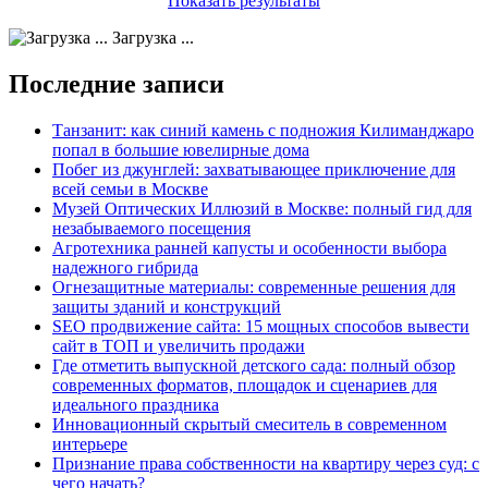
Показать результаты
Загрузка ...
Последние записи
Танзанит: как синий камень с подножия Килиманджаро
попал в большие ювелирные дома
Побег из джунглей: захватывающее приключение для
всей семьи в Москве
Музей Оптических Иллюзий в Москве: полный гид для
незабываемого посещения
Агротехника ранней капусты и особенности выбора
надежного гибрида
Огнезащитные материалы: современные решения для
защиты зданий и конструкций
SEO продвижение сайта: 15 мощных способов вывести
сайт в ТОП и увеличить продажи
Где отметить выпускной детского сада: полный обзор
современных форматов, площадок и сценариев для
идеального праздника
Инновационный скрытый смеситель в современном
интерьере
Признание права собственности на квартиру через суд: с
чего начать?