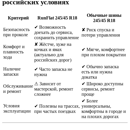
российских условиях
Обычные шины
Критерий
RunFlat 245/45 R18
245/45 R18
✔ Возможность
Безопасность
✘ Риск спуска и
доехать до сервиса,
при проколе
потери управления
сохранить управление
✘ Жёстче, хуже на
Комфорт и
кочках и ямах
✔ Мягче, комфортнее
плавность
(актуально для
при плохом покрытии
хода
российских дорог)
✔ Обычно запаска
Наличие
✔ Часто запаска не
есть или нужна
запаски
нужна
докатка
⚠ Зависит от
✔ Широко доступны
Обслуживание
мастерской, ремонт
сервисы, ремонт
и ремонт
сложнее
проще
✔ Более
Условия
✔ Полезны на трассах,
универсальны,
эксплуатации
при частых поездках
комфортны в городе и
на плохих дорогах