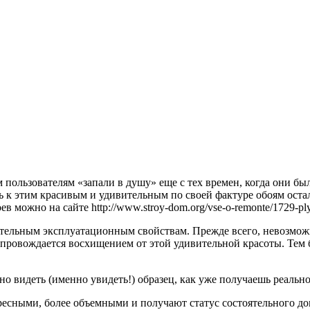
пользователям «запали в душу» еще с тех времен, когда они бы
к этим красивым и удивительным по своей фактуре обоям остала
можно на сайте http://www.stroy-dom.org/vse-o-remonte/1729-plyu
ельным эксплуатационным свойствам. Прежде всего, невозможно
опровождается восхищением от этой удивительной красоты. Тем б
о видеть (именно увидеть!) образец, как уже получаешь реально
есными, более объемными и получают статус состоятельного дом