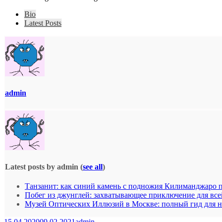
Bio
Latest Posts
admin
Latest posts by admin
(
see all
)
Танзанит: как синий камень с подножия Килиманджаро 
Побег из джунглей: захватывающее приключение для все
Музей Оптических Иллюзий в Москве: полный гид для 
15.04.2020
09.02.2021
admin