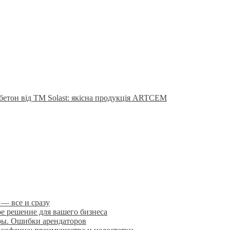
бетон від ТМ Solast: якісна продукція ARTCEM
 — все и сразу
 решение для вашего бизнеса
ры. Ошибки арендаторов