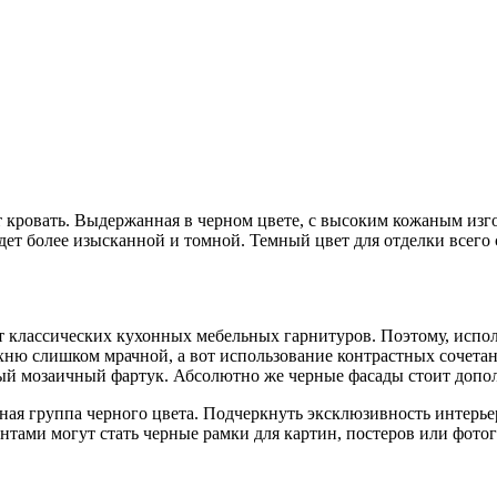
 кровать. Выдержанная в черном цвете, с высоким кожаным изг
ет более изысканной и томной. Темный цвет для отделки всего 
от классических кухонных мебельных гарнитуров. Поэтому, испол
хню слишком мрачной, а вот использование контрастных сочета
вый мозаичный фартук. Абсолютно же черные фасады стоит доп
енная группа черного цвета. Подчеркнуть эксклюзивность интер
ами могут стать черные рамки для картин, постеров или фотог