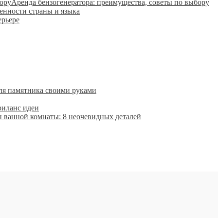
Аренда бензогенератора: преимущества, советы по выбору
енности страны и языка
ерьере
ля памятника своими руками
риланс идеи
 ванной комнаты: 8 неочевидных деталей