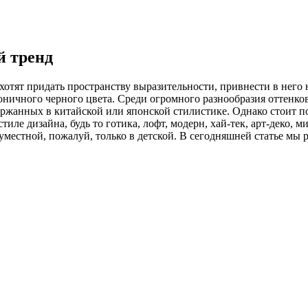
й тренд
 хотят придать пространству выразительности, привнести в него
ничного черного цвета. Среди огромного разнообразия оттенко
ржанных в китайской или японской стилистике. Однако стоит по
ле дизайна, будь то готика, лофт, модерн, хай-тек, арт-деко, 
неуместной, пожалуй, только в детской. В сегодняшней статье 