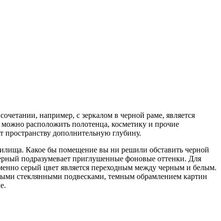
очетании, например, c зеркалом в черной раме, является
 можно расположить полотенца, косметику и прочие
т пространству дополнительную глубину.
жилища. Какое бы помещение вы ни решили обставить черной
 черный подразумевает приглушенные фоновые оттенки. Для
именно серый цвет является переходным между черным и белым.
ными стеклянными подвесками, темным обрамлением картин
е.