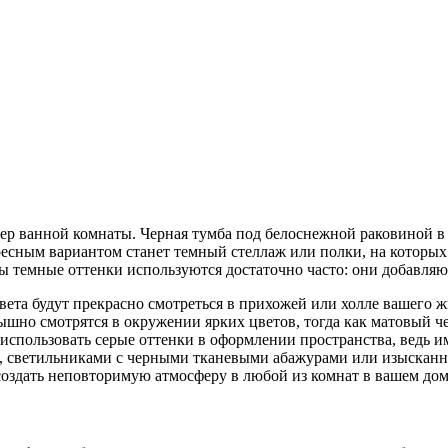
р ванной комнаты. Черная тумба под белоснежной раковиной в с
сным вариантом станет темный стеллаж или полки, на которых
 темные оттенки используются достаточно часто: они добавляю
ета будут прекрасно смотреться в прихожей или холле вашего 
рышно смотрятся в окружении ярких цветов, тогда как матовый
 использовать серые оттенки в оформлении пространства, ведь 
и, светильниками с черными тканевыми абажурами или изыскан
оздать неповторимую атмосферу в любой из комнат в вашем дом