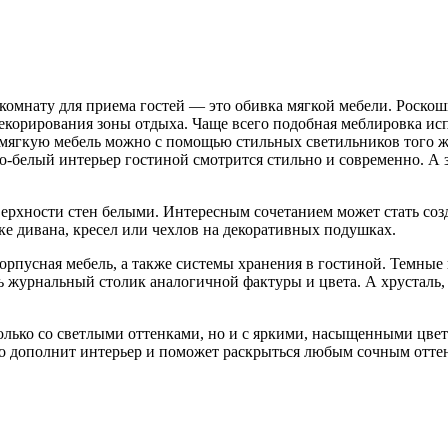
омнату для приема гостей — это обивка мягкой мебели. Роскошн
екорирования зоны отдыха. Чаще всего подобная меблировка ис
 мягкую мебель можно с помощью стильных светильников того же
белый интерьер гостиной смотрится стильно и современно. А з
верхности стен белыми. Интересным сочетанием может стать соз
ке дивана, кресел или чехлов на декоративных подушках.
 корпусная мебель, а также системы хранения в гостиной. Темн
 журнальный столик аналогичной фактуры и цвета. А хрусталь,
только со светлыми оттенками, но и с яркими, насыщенными цве
о дополнит интерьер и поможет раскрыться любым сочным отте