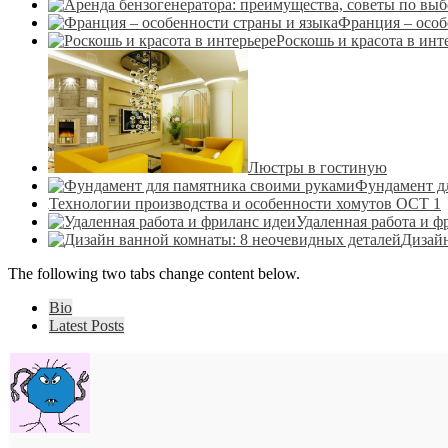
Франция – особ
Роскошь и красота в инт
Люстры в гостиную
Фундамент д
Технологии производства и особенности хомутов ОСТ 1
Удаленная работа и ф
Дизайн
The following two tabs change content below.
Bio
Latest Posts