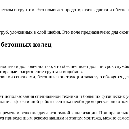
 песком и грунтом. Это помогает предотвратить сдвиги и обесп
руб, уложенных в слой щебня. Это поле предназначено для окон
 бетонных колец
остью и долговечностью, что обеспечивает долгий срок службы
твращает загрязнение грунта и водоёмов.
овыми септиками, бетонные конструкции зачастую обходятся де
ет использования специальной техники и больших физических у
ания эффективной работы септика необходимо регулярно откачи
е временем решение для автономной канализации. При правильно
уя приведенным рекомендациям и этапам монтажа, можно самост