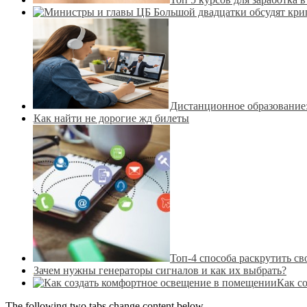
Дистанционное образование:
Как найти не дорогие жд билеты
Топ-4 способа раскрутить св
Зачем нужны генераторы сигналов и как их выбрать?
Как с
The following two tabs change content below.