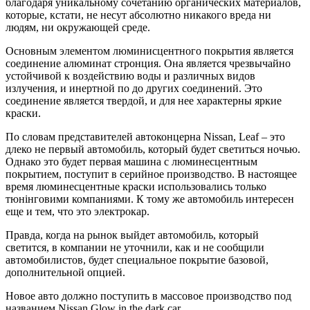
благодаря уникальному сочетанию органических материалов,
которые, кстати, не несут абсолютно никакого вреда ни
людям, ни окружающей среде.
Основным элементом люминисцентного покрытия является
соединение алюминат стронция. Она является чрезвычайно
устойчивой к воздействию воды и различных видов
излучения, и инертной по до других соединений. Это
соединение является твердой, и для нее характерны яркие
краски.
По словам представителей автоконцерна Nissan, Leaf – это
длеко не первый автомобиль, который будет светиться ночью.
Однако это будет первая машина с люминесцентным
покрытием, поступит в серийное производство. В настоящее
время люминесцентные краски использовались только
тюнінговими компаниями. К тому же автомобиль интересен
еще и тем, что это электрокар.
Правда, когда на рынок выйдет автомобиль, который
светится, в компании не уточнили, как и не сообщили
автомобилистов, будет специальное покрытие базовой,
дополнительной опцией.
Новое авто должно поступить в массовое производство под
названием Nissan Glow in the dark car.