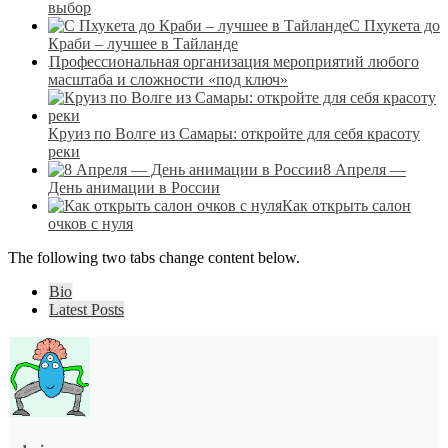
выбор
С Пхукета до
Краби – лучшее в Тайланде
Профессиональная организация мероприятий любого
масштаба и сложности «под ключ»
Круиз по Волге из Самары: откройте для себя красоту
реки
8 Апреля —
День анимации в России
Как открыть салон
очков с нуля
The following two tabs change content below.
Bio
Latest Posts