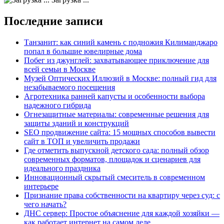
Последние записи
Танзанит: как синий камень с подножия Килиманджаро
попал в большие ювелирные дома
Побег из джунглей: захватывающее приключение для
всей семьи в Москве
Музей Оптических Иллюзий в Москве: полный гид для
незабываемого посещения
Агротехника ранней капусты и особенности выбора
надежного гибрида
Огнезащитные материалы: современные решения для
защиты зданий и конструкций
SEO продвижение сайта: 15 мощных способов вывести
сайт в ТОП и увеличить продажи
Где отметить выпускной детского сада: полный обзор
современных форматов, площадок и сценариев для
идеального праздника
Инновационный скрытый смеситель в современном
интерьере
Признание права собственности на квартиру через суд: с
чего начать?
ДНС сервер: Простое объяснение для каждой хозяйки —
как работает интернет на самом деле