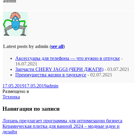
admin
Latest posts by admin
(
see all
)
Аксессуары для телефона — что нужно в отпуске
-
16.07.2021
Запчасти CHERY JAGGI (ЧЕРИ ДЖАГИ)
- 03.07.2021
Преимущества жизни в таунхаусе
- 02.07.2021
17.05.2019
17.05.2019
admin
Размещено в
Техника
Навигация по записи
Лопань предлагает программы для оптимизации бизнеса
Керамическая плитка для ванной 2024 – модные идеи и
дизайн