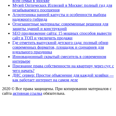
всей семьи в Москве
Музей Оптических Иллюзий в Москве: полный гид для
незабываемого посещения
Агротехника ранней капусты и особенности выбора
надежного гибрида
Огнезащитные материалы: современные решения для
защиты зданий и конструкций
SEO продвижение сайта: 15 мощных способов вывести
сайт в ТОП и увеличить продажи
Где отметить выпускной детского сада: полный обзор
современных форматов, площадок и сценариев для
идеального праздника
Инновационный скрытый смеситель в современном
интерьере
Признание права собственности на квартиру через суд: с
чего начать?
ДНС сервер: Простое объяснение для каждой хозяйки —
как работает интернет на самом деле
2020 © Все права защищены. При копировании материалов с
сайта
активная ссылка
обязательна.