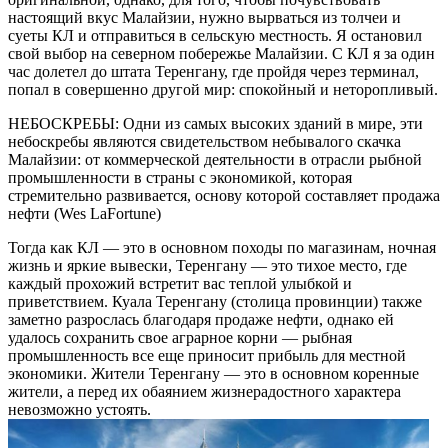
настоящий вкус Малайзии, нужно вырваться из толчеи и
суеты КЛ и отправиться в сельскую местность. Я остановил
свой выбор на северном побережье Малайзии. С КЛ я за один
час долетел до штата Теренгану, где пройдя через терминал,
попал в совершенно другой мир: спокойный и неторопливый.
НЕБОСКРЕБЫ: Одни из самых высоких зданий в мире, эти
небоскребы являются свидетельством небывалого скачка
Малайзии: от коммерческой деятельности в отрасли рыбной
промышленности в страны с экономикой, которая
стремительно развивается, основу которой составляет продажа
нефти (Wes LaFortune)
Тогда как КЛ — это в основном походы по магазинам, ночная
жизнь и яркие вывески, Теренгану — это тихое место, где
каждый прохожий встретит вас теплой улыбкой и
приветствием. Куала Теренгану (столица провинции) также
заметно разрослась благодаря продаже нефти, однако ей
удалось сохранить свое аграрное корни — рыбная
промышленность все еще приносит прибыль для местной
экономики. Жители Теренгану — это в основном коренные
жители, а перед их обаянием жизнерадостного характера
невозможно устоять.