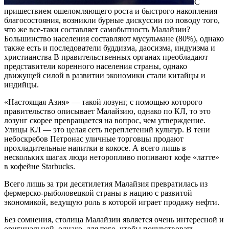
С
пришествием ошеломляющего роста и быстрого накопления
благосостояния, возникли бурные дискуссии по поводу того,
что же все-таки составляет самобытность Малайзии?
Большинство населения составляют мусульмане (80%), однако
также есть и последователи буддизма, даосизма, индуизма и
христианства В правительственных органах преобладают
представители коренного населения страны, однако
движущей силой в развитии экономики стали китайцы и
индийцы.
«Настоящая Азия» — такой лозунг, с помощью которого
правительство описывает Малайзию, однако по КЛ, то это
лозунг скорее превращается на вопрос, чем утверждение.
Улицы КЛ — это целая сеть переплетений культур. В тени
небоскребов Петронас уличные торговцы продают
прохладительные напитки в кокосе. А всего лишь в
нескольких шагах люди неторопливо попивают кофе «латте»
в кофейне Starbucks.
Всего лишь за три десятилетия Малайзия превратилась из
фермерско-рыболовецкой страны в нацию с развитой
экономикой, ведущую роль в которой играет продажу нефти.
Без сомнения, столица Малайзии является очень интересной и
оригинальной, однако, для того, чтобы почувствовать