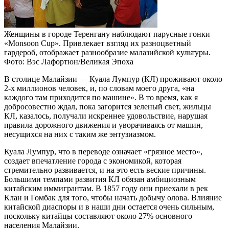
Женщины в городе Теренгану наблюдают парусные гонки
«Monsoon Cup». Привлекает взгляд их разноцветный
гардероб, отображает разнообразие малазийской культуры.
Фото: Вэс Лафортюн/Великая Эпоха
В столице Малайзии — Куала Лумпур (КЛ) проживают около
2-х миллионов человек, и, по словам моего друга, «на
каждого там приходится по машине». В то время, как я
добросовестно ждал, пока загорится зеленый свет, жильцы
КЛ, казалось, получали искреннее удовольствие, нарушая
правила дорожного движения и уворачиваясь от машин,
несущихся на них с таким же энтузиазмом.
Куала Лумпур, что в переводе означает «грязное место»,
создает впечатление города с экономикой, которая
стремительно развивается, и на это есть веские причины.
Большими темпами развития КЛ обязан амбициозным
китайским иммигрантам. В 1857 году они приехали в рек
Клан и Гомбак для того, чтобы начать добычу олова. Влияние
китайской диаспоры и в наши дни остается очень сильным,
поскольку китайцы составляют около 27% основного
населения Малайзии.