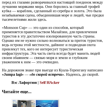
перед их глазами разворачивался настоящий поединок между
лучшими моряками мира. Они боролись за главный трофей
кубка — кораблик, сделанный из серебра и золота. Это была
незабываемая сцена, объединившая море и людей, чьи предки
тысячелетиями жили здесь.
«Monsoon Cup» — это один из способов, который
применяется правительством Малайзии, для привлечения
туристов в эту достаточно изолированную часть страны.
Однако им не нужно сильно волноваться за приток туристов,
ведь острова этой местности, дайвинг и подводная охота
привлекут тех, кого не интересует туристическая
инфраструктура. Эта часть света всегда будет манить людей
своим обаянием — связью моря и земли и глубоким
уважением к ним — это очевидно.
На дорожном знаке при выезде из Куала-Теренгану написано
«Jumpa lagi»
—
«до скорой встречи»
. Надеюсь, до скорой.
Вэс Лафортюн |
Self HAcker
Читайте еще...