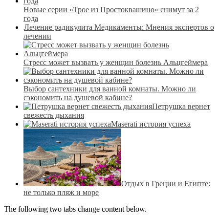
Новые серии «Трое из Простоквашино» снимут за 2
года
Лечение радикулита Медикаменты: Мнения экспертов о
лечении
Стресс может вызвать у женщин болезнь Альцгеймера
Выбор сантехники для ванной комнаты. Можно ли
сэкономить на душевой кабине?
Петрушка вернет
свежесть дыхания
Maserati история успеха
Отдых в Греции и Египте:
не только пляж и море
The following two tabs change content below.