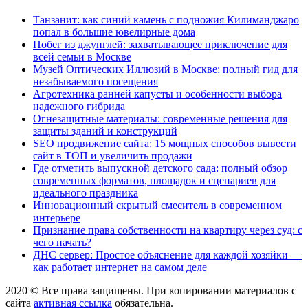
Танзанит: как синий камень с подножия Килиманджаро
попал в большие ювелирные дома
Побег из джунглей: захватывающее приключение для
всей семьи в Москве
Музей Оптических Иллюзий в Москве: полный гид для
незабываемого посещения
Агротехника ранней капусты и особенности выбора
надежного гибрида
Огнезащитные материалы: современные решения для
защиты зданий и конструкций
SEO продвижение сайта: 15 мощных способов вывести
сайт в ТОП и увеличить продажи
Где отметить выпускной детского сада: полный обзор
современных форматов, площадок и сценариев для
идеального праздника
Инновационный скрытый смеситель в современном
интерьере
Признание права собственности на квартиру через суд: с
чего начать?
ДНС сервер: Простое объяснение для каждой хозяйки —
как работает интернет на самом деле
2020 © Все права защищены. При копировании материалов с
сайта
активная ссылка
обязательна.