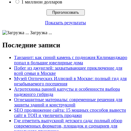
1 миллион долларов
Показать результаты
Загрузка ...
Последние записи
Танзанит: как синий камень с подножия Килиманджаро
попал в большие ювелирные дома
Побег из джунглей: захватывающее приключение для
всей семьи в Москве
Музей Оптических Иллюзий в Москве: полный гид для
незабываемого посещения
Агротехника ранней капусты и особенности выбора
надежного гибрида
Огнезащитные материалы: современные решения для
защиты зданий и конструкций
SEO продвижение сайта: 15 мощных способов вывести
сайт в ТОП и увеличить продажи
Где отметить выпускной детского сада: полный обзор
современных форматов, площадок и сценариев для