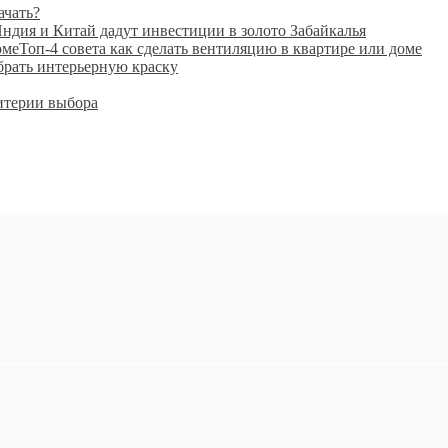
ачать?
ндия и Китай дадут инвестиции в золото Забайкалья
Топ-4 совета как сделать вентиляцию в квартире или доме
рать интерьерную краску
итерии выбора