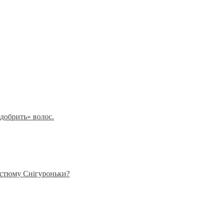
добрить» волос.
остюму Снігуроньки?