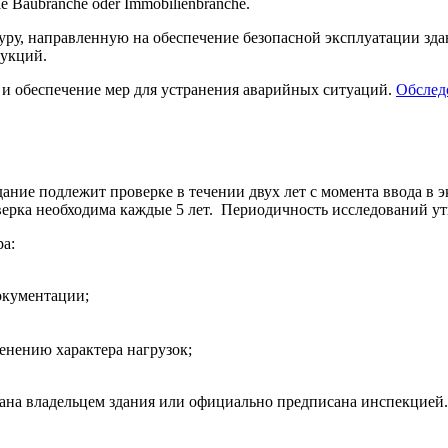
ie Baubranche oder Immobilienbranche.
уру, направленную на обеспечение безопасной эксплуатации зд
рукций.
 и обеспечение мер для устранения аварийных ситуаций.
Обслед
дание подлежит проверке в течении двух лет с момента ввода в
ерка необходима каждые 5 лет. Периодичность исследований утв
а:
окументации;
енению характера нагрузок;
ана владельцем здания или официально предписана инспекцией.