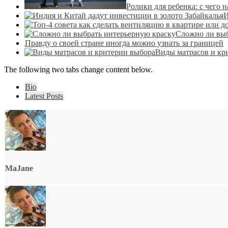
Ролики для ребенка: с чего н
И
Сложно ли выб
Правду о своей стране иногда можно узнать за границей
Виды матрасов и кр
The following two tabs change content below.
Bio
Latest Posts
MaJane