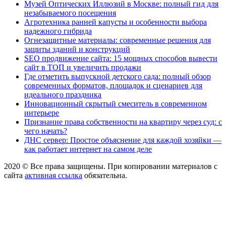
Музей Оптических Иллюзий в Москве: полный гид для
незабываемого посещения
Агротехника ранней капусты и особенности выбора
надежного гибрида
Огнезащитные материалы: современные решения для
защиты зданий и конструкций
SEO продвижение сайта: 15 мощных способов вывести
сайт в ТОП и увеличить продажи
Где отметить выпускной детского сада: полный обзор
современных форматов, площадок и сценариев для
идеального праздника
Инновационный скрытый смеситель в современном
интерьере
Признание права собственности на квартиру через суд: с
чего начать?
ДНС сервер: Простое объяснение для каждой хозяйки —
как работает интернет на самом деле
2020 © Все права защищены. При копировании материалов с
сайта
активная ссылка
обязательна.