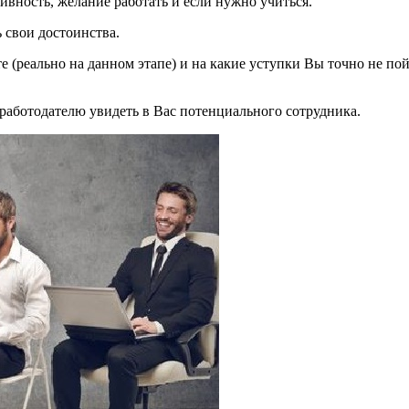
ивность, желание работать и если нужно учиться.
 свои достоинства.
те (реально на данном этапе) и на какие уступки Вы точно не п
 работодателю увидеть в Вас потенциального сотрудника.