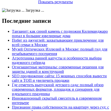
Показать результаты
Загрузка ...
Последние записи
Танзанит: как синий камень с подножия Килиманджаро
попал в большие ювелирные дома
Побег из джунглей: захватывающее приключение для
всей семьи в Москве
Музей Оптических Иллюзий в Москве: полный гид для
незабываемого посещения
Агротехника ранней капусты и особенности выбора
надежного гибрида
Огнезащитные материалы: современные решения для
защиты зданий и конструкций
SEO продвижение сайта: 15 мощных способов вывести
сайт в ТОП и увеличить продажи
Где отметить выпускной детского сада: полный обзор
современных форматов, площадок и сценариев для
идеального праздника
Инновационный скрытый смеситель в современном
интерьере
Признание права собственности на квартиру через суд: с