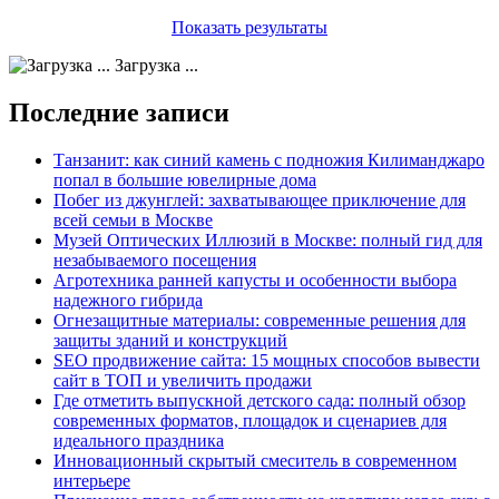
Показать результаты
Загрузка ...
Последние записи
Танзанит: как синий камень с подножия Килиманджаро
попал в большие ювелирные дома
Побег из джунглей: захватывающее приключение для
всей семьи в Москве
Музей Оптических Иллюзий в Москве: полный гид для
незабываемого посещения
Агротехника ранней капусты и особенности выбора
надежного гибрида
Огнезащитные материалы: современные решения для
защиты зданий и конструкций
SEO продвижение сайта: 15 мощных способов вывести
сайт в ТОП и увеличить продажи
Где отметить выпускной детского сада: полный обзор
современных форматов, площадок и сценариев для
идеального праздника
Инновационный скрытый смеситель в современном
интерьере