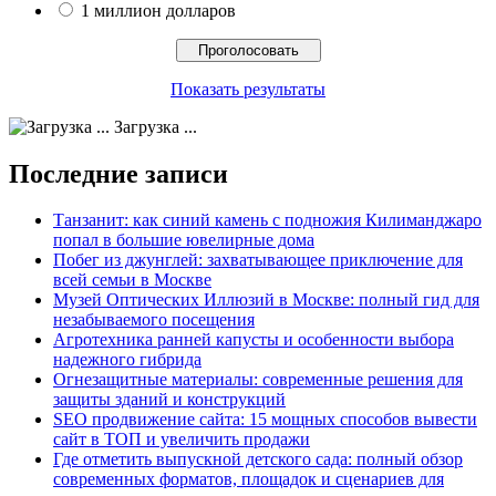
1 миллион долларов
Показать результаты
Загрузка ...
Последние записи
Танзанит: как синий камень с подножия Килиманджаро
попал в большие ювелирные дома
Побег из джунглей: захватывающее приключение для
всей семьи в Москве
Музей Оптических Иллюзий в Москве: полный гид для
незабываемого посещения
Агротехника ранней капусты и особенности выбора
надежного гибрида
Огнезащитные материалы: современные решения для
защиты зданий и конструкций
SEO продвижение сайта: 15 мощных способов вывести
сайт в ТОП и увеличить продажи
Где отметить выпускной детского сада: полный обзор
современных форматов, площадок и сценариев для