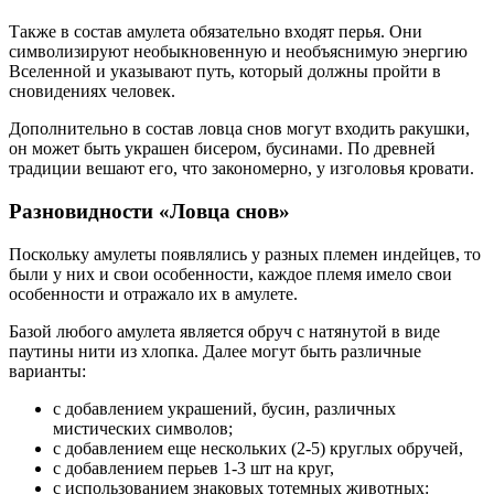
Также в состав амулета обязательно входят перья. Они
символизируют необыкновенную и необъяснимую энергию
Вселенной и указывают путь, который должны пройти в
сновидениях человек.
Дополнительно в состав ловца снов могут входить ракушки,
он может быть украшен бисером, бусинами. По древней
традиции вешают его, что закономерно, у изголовья кровати.
Разновидности «Ловца снов»
Поскольку амулеты появлялись у разных племен индейцев, то
были у них и свои особенности, каждое племя имело свои
особенности и отражало их в амулете.
Базой любого амулета является обруч с натянутой в виде
паутины нити из хлопка. Далее могут быть различные
варианты:
с добавлением украшений, бусин, различных
мистических символов;
с добавлением еще нескольких (2-5) круглых обручей,
с добавлением перьев 1-3 шт на круг,
с использованием знаковых тотемных животных: