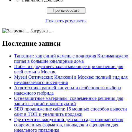
Показать результаты
Загрузка ...
Последние записи
Танзанит: как синий камень с подножия Килиманджаро
попал в большие ювелирные дома
Побег из джунглей: захватывающее приключение для
всей семьи в Москве
Музей Оптических Иллюзий в Москве: полный гид для
незабываемого посещения
Агротехника ранней капусты и особенности выбора
надежного гибрида
Огнезащитные материалы: современные решения для
защиты зданий и конструкций
SEO продвижение сайта: 15 мощных способов вывести
сайт в ТОП и увеличить продажи
Где отметить выпускной детского сада: полный обзор
современных форматов, площадок и сценариев для
идеального праздника