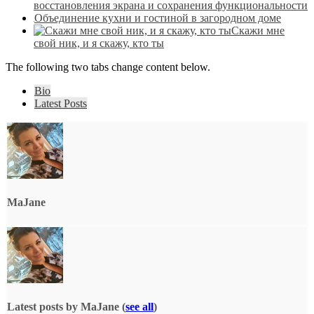
восстановления экрана и сохранения функциональности
Объединение кухни и гостиной в загородном доме
Скажи мне
свой ник, и я скажу, кто ты
The following two tabs change content below.
Bio
Latest Posts
MaJane
Latest posts by MaJane
(
see all
)