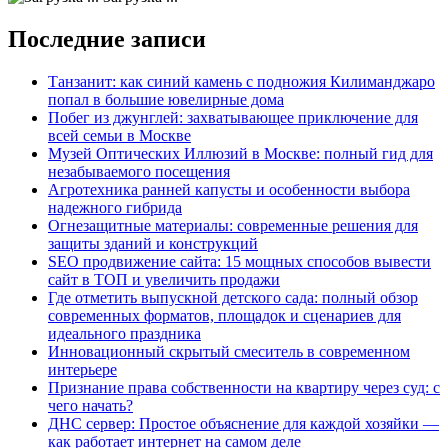
Последние записи
Танзанит: как синий камень с подножия Килиманджаро
попал в большие ювелирные дома
Побег из джунглей: захватывающее приключение для
всей семьи в Москве
Музей Оптических Иллюзий в Москве: полный гид для
незабываемого посещения
Агротехника ранней капусты и особенности выбора
надежного гибрида
Огнезащитные материалы: современные решения для
защиты зданий и конструкций
SEO продвижение сайта: 15 мощных способов вывести
сайт в ТОП и увеличить продажи
Где отметить выпускной детского сада: полный обзор
современных форматов, площадок и сценариев для
идеального праздника
Инновационный скрытый смеситель в современном
интерьере
Признание права собственности на квартиру через суд: с
чего начать?
ДНС сервер: Простое объяснение для каждой хозяйки —
как работает интернет на самом деле