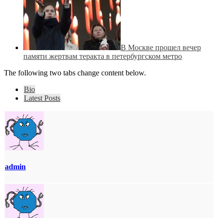
В Москве прошел вечер
памяти жертвам теракта в петербургском метро
The following two tabs change content below.
Bio
Latest Posts
admin