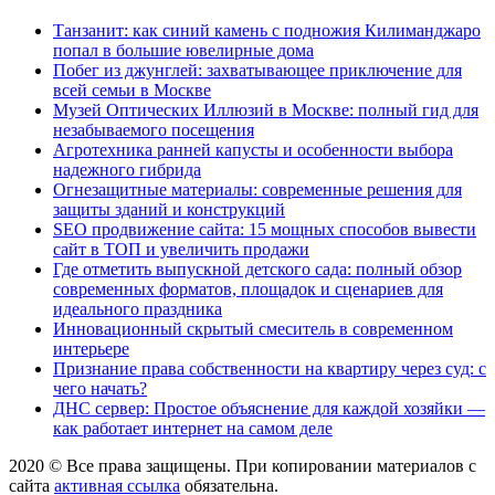
Танзанит: как синий камень с подножия Килиманджаро
попал в большие ювелирные дома
Побег из джунглей: захватывающее приключение для
всей семьи в Москве
Музей Оптических Иллюзий в Москве: полный гид для
незабываемого посещения
Агротехника ранней капусты и особенности выбора
надежного гибрида
Огнезащитные материалы: современные решения для
защиты зданий и конструкций
SEO продвижение сайта: 15 мощных способов вывести
сайт в ТОП и увеличить продажи
Где отметить выпускной детского сада: полный обзор
современных форматов, площадок и сценариев для
идеального праздника
Инновационный скрытый смеситель в современном
интерьере
Признание права собственности на квартиру через суд: с
чего начать?
ДНС сервер: Простое объяснение для каждой хозяйки —
как работает интернет на самом деле
2020 © Все права защищены. При копировании материалов с
сайта
активная ссылка
обязательна.